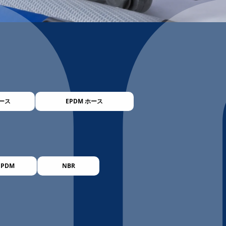
ース
EPDM ホース
EPDM
NBR