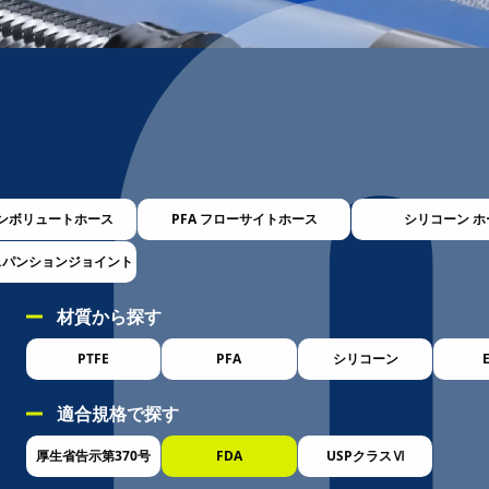
 コンボリュートホース
PFA フローサイトホース
シリコーン ホ
キスパンションジョイント
材質から探す
PTFE
PFA
シリコーン
適合規格で探す
厚生省告示第370号
FDA
USPクラスⅥ