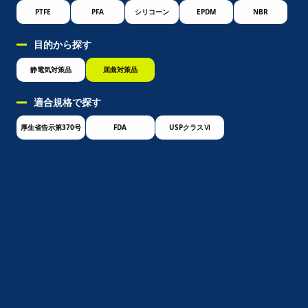
PTFE
PFA
シリコーン
EPDM
NBR
目的から探す
静電気対策品
屈曲対策品
適合規格で探す
厚生省告示第370号
FDA
USPクラスⅥ