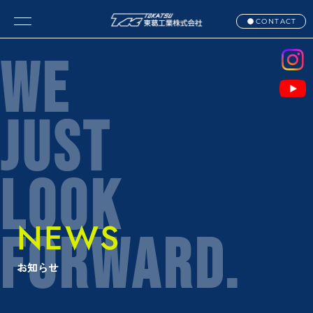
CONTACT
WE
JUST
LOOK
NEWS
FORWARD.
お知らせ